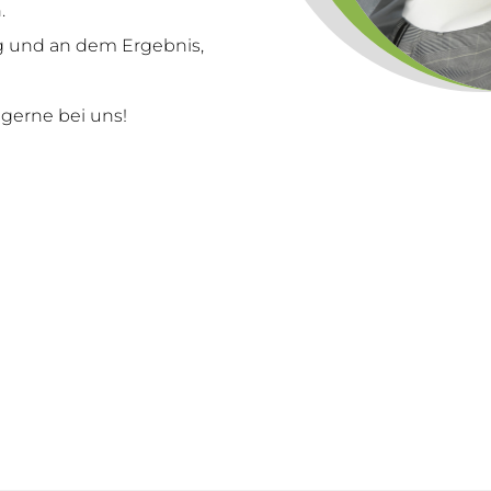
.
ng und an dem Ergeb­nis,
ger­ne bei uns!