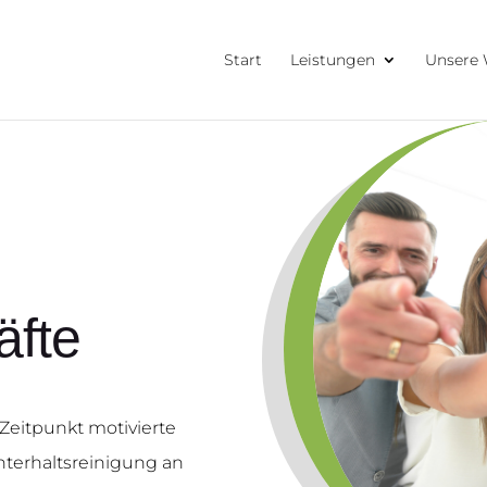
Start
Leistungen
Unsere 
äfte
it­punkt moti­vier­te
er­halts­rei­ni­gung an