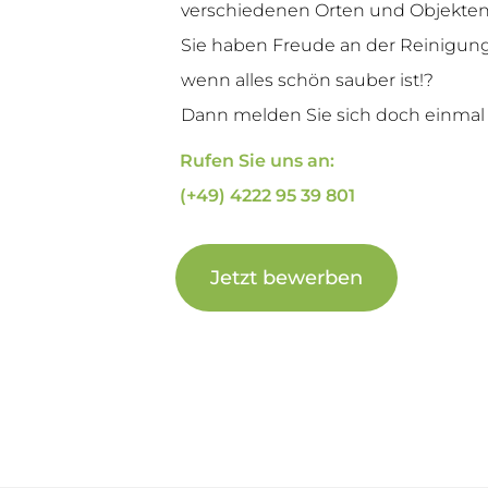
ver­schie­de­nen Orten und Objek­ten
Sie haben Freu­de an der Rei­ni­gu
wenn alles schön sau­ber ist!?
Dann mel­den Sie sich doch ein­mal 
Rufen Sie uns an:
(+49) 4222 95 39 801
Jetzt bewer­ben